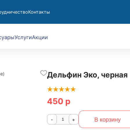
рудничество
Контакты
суары
Услуги
Акции
Дельфин Эко, черная 
450 р
В корзину
-
+