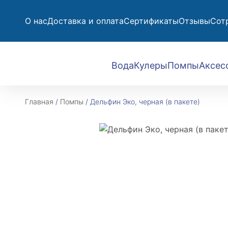
О нас
Доставка и оплата
Сертификаты
Отзывы
Сот
Вода
Кулеры
Помпы
Аксес
Главная
/
Помпы
/
Дельфин Эко, черная (в пакете)