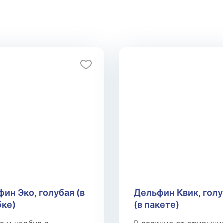
ин Эко, голубая (в
Дельфин Квик, гол
бке)
(в пакете)