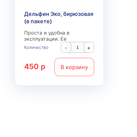
Дельфин Эко, бирюзовая
(в пакете)
Проста и удобна в
эксплуатации. Ее
приобретают и домой, и в
Количество
-
+
небольшие офисы, берут с
собой в поездки на природу
450 р
В корзину